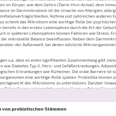
en im Körper, wie dem Gehirn (Darm-Hirn-Achse), dem Immu
ance im Darmmikrobiom ist die Ursache von Allergien, allerg
ittelunverträglichkeiten, Asthma und zahlreichen anderen 
s scheint das Mikrobiom eine wichtige Rolle bei psychischen
n bereits in den ersten Lebensjahren durch die Art der Geburt
uch in späteren Lebensjahren können Faktoren wie Stress, Er
 die mikrobielle Balance beeinflussen. Neben dem Darmmikro
enüber der Außenwelt, bei denen nützliche Mikroorganismen
gen u.a., dass es einen signifikanten Zusammenhang gibt zwis
n wie Diabetes Typ II, Herz- und Gefäßerkrankungen, Adiposi
ischen Erkrankungen wie Alzheimer. Die orale Barriere ist s
oorganismen eine wichtige Rolle spielen. Probiotika können p
leichgewicht des Mikrobioms zu unterstützen. Darüber hinau
en Behandlungen eingesetzt werden. Hierzu erfahren Sie mehr
n von probiotischen Stämmen
t man die Gesamtheit der Mikroorganismen, die im und auf 
14
bekannteste und größte Mikrobiom des Körpers mit etwa 10