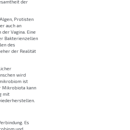
esamtheit der
Algen, Protisten
er auch an
 der Vagina. Eine
er Bakterienzellen
len des
eher der Realität
licher
enschen wird
mikrobiom ist
r Mikrobiota kann
g mit
iederherstellen.
erbindung. Es
krobiom und