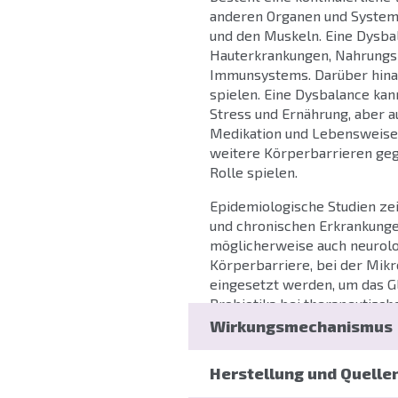
anderen Organen und System
und den Muskeln. Eine Dysbal
Hauterkrankungen, Nahrungsm
Immunsystems. Darüber hinau
spielen. Eine Dysbalance kan
Stress und Ernährung, aber a
Medikation und Lebensweise
weitere Körperbarrieren geg
Rolle spielen.
Epidemiologische Studien zei
und chronischen Erkrankunge
möglicherweise auch neurolog
Körperbarriere, bei der Mikr
eingesetzt werden, um das G
Probiotika bei therapeutisch
Monographie.
Wirkungsmechanismus
Herstellung und Quelle
Unter dem Mikrobiom versteh
Das Darmmikrobiom ist das 