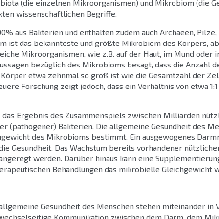
biota (die einzelnen Mikroorganismen) und Mikrobiom (die G
kten wissenschaftlichen Begriffe.
0% aus Bakterien und enthalten zudem auch Archaeen, Pilze, 
m ist das bekannteste und größte Mikrobiom des Körpers, ab
reiche Mikroorganismen, wie z.B. auf der Haut, im Mund oder in
Aussagen bezüglich des Mikrobioms besagt, dass die Anzahl d
 Körper etwa zehnmal so groß ist wie die Gesamtzahl der Zel
uere Forschung zeigt jedoch, dass ein Verhältnis von etwa 1:1 
t das Ergebnis des Zusammenspiels zwischen Milliarden nütz
her (pathogener) Bakterien. Die allgemeine Gesundheit des M
ichgewicht des Mikrobioms bestimmt. Ein ausgewogenes Darm
 die Gesundheit. Das Wachstum bereits vorhandener nützliche
g angeregt werden. Darüber hinaus kann eine Supplementierun
erapeutischen Behandlungen das mikrobielle Gleichgewicht w
llgemeine Gesundheit des Menschen stehen miteinander in V
he wechselseitige Kommunikation zwischen dem Darm, dem Mi