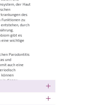
nsystem, der Haut
ischen
Erkrankungen des
 Funktionen zu
 entstehen, durch
nährung,
biom gibt es
 eine wichtige
chen Parodontitis
tas und
omit auch eine
eriodisch
s können
 in dieser
dem Körper leben.
Mikroorganismen,