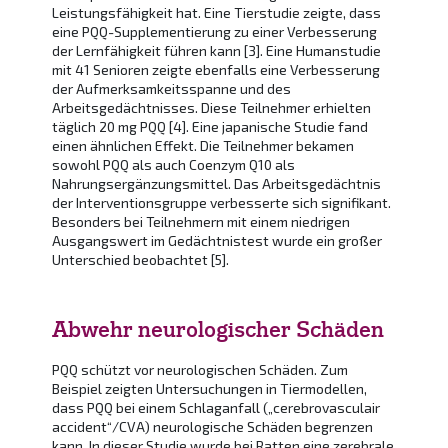
Leistungsfähigkeit hat. Eine Tierstudie zeigte, dass
eine PQQ-Supplementierung zu einer Verbesserung
der Lernfähigkeit führen kann [3]. Eine Humanstudie
mit 41 Senioren zeigte ebenfalls eine Verbesserung
der Aufmerksamkeitsspanne und des
Arbeitsgedächtnisses. Diese Teilnehmer erhielten
täglich 20 mg PQQ [4]. Eine japanische Studie fand
einen ähnlichen Effekt. Die Teilnehmer bekamen
sowohl PQQ als auch Coenzym Q10 als
Nahrungsergänzungsmittel. Das Arbeitsgedächtnis
der Interventionsgruppe verbesserte sich signifikant.
Besonders bei Teilnehmern mit einem niedrigen
Ausgangswert im Gedächtnistest wurde ein großer
Unterschied beobachtet [5].
Abwehr neurologischer Schäden
PQQ schützt vor neurologischen Schäden. Zum
Beispiel zeigten Untersuchungen in Tiermodellen,
dass PQQ bei einem Schlaganfall („cerebrovasculair
accident“/CVA) neurologische Schäden begrenzen
kann. In dieser Studie wurde bei Ratten eine zerebrale